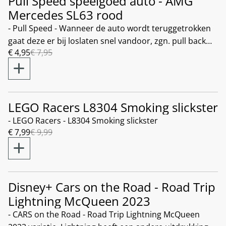
Pull Speed speelgoed auto - AMG
%
Mercedes SL63 rood
- Pull Speed - Wanneer de auto wordt teruggetrokken
gaat deze er bij loslaten snel vandoor, zgn. pull back
€ 4,95
€ 7,95
motor. - Schaal 1:43 Uw bestelling wordt verzonden
met PostNL, met track en trace. Wij zijn NIET
aansprakelijk in geval van verlies of beschadiging van
het pakket. Voor verzekeren van het pakket, zie:
CONTACT Shipping with Track and Trace. We are NOT
LEGO Racers L8304 Smoking slickster
%
responsible for loss. To add insurance see: CONTACT
- LEGO Racers - L8304 Smoking slickster
€ 7,99
€ 9,99
Disney+ Cars on the Road - Road Trip
%
Lightning McQueen 2023
- CARS on the Road - Road Trip Lightning McQueen