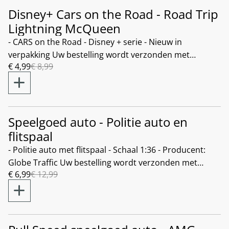
Disney+ Cars on the Road - Road Trip
%
Lightning McQueen
- CARS on the Road - Disney + serie - Nieuw in
verpakking Uw bestelling wordt verzonden met
€ 4,99
€ 8,99
PostNL, met track en trace. Wij zijn NIET aansprakelijk
in geval van verlies of beschadiging van het pakket.
Voor verzekeren van het pakket, zie: CONTACT
Shipping with Track and Trace. We are NOT
responsible for loss. To add insurance see: CONTACT
Speelgoed auto - Politie auto en
%
flitspaal
- Politie auto met flitspaal - Schaal 1:36 - Producent:
Globe Traffic Uw bestelling wordt verzonden met
€ 6,99
€ 12,99
PostNL, met track en trace. Wij zijn NIET aansprakelijk
in geval van verlies of beschadiging van het pakket.
Voor verzekeren van het pakket, zie: CONTACT
Shipping with Track and Trace. We are NOT
responsible for loss. To add insurance see: CONTACT