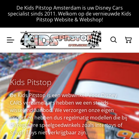
De Kids Pitstop Amsterdam is uw Disney Cars
specialist sinds 2011. Welkom op de vernieuwde Kids
Pitstop Website & Webshop!
Kids Pitstop
De Kids Pitstop is een webwinkel. Voor Disney
CARS verzamelaars hebben we een steeds
wisselend aanbod. We verzorgen onze eigen
import en hebben dus regelmatig modellen die bij
de reguliere speelgoedwinkels zoals Intertoys of
Smyth Toys niet verkrijgbaar zijn.