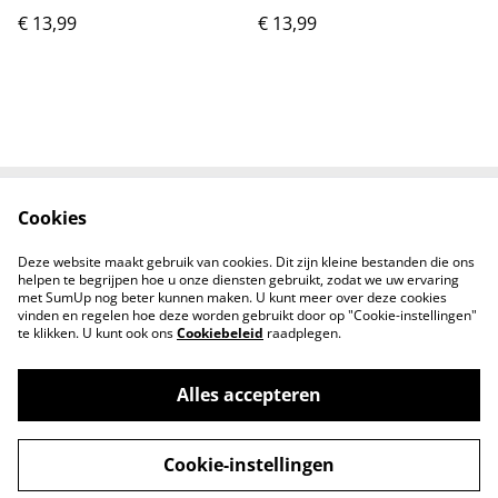
€ 13,99
€ 13,99
Cookies
Neem contact met
Voorwaarden
ons op
Deze website maakt gebruik van cookies. Dit zijn kleine bestanden die ons
Privacybeleid
Cookiebeleid
helpen te begrijpen hoe u onze diensten gebruikt, zodat we uw ervaring
met SumUp nog beter kunnen maken. U kunt meer over deze cookies
vinden en regelen hoe deze worden gebruikt door op "Cookie-instellingen"
te klikken. U kunt ook ons
Cookiebeleid
raadplegen.
Alles accepteren
©
2026
Kids Pitstop
Cookie-instellingen
powered by