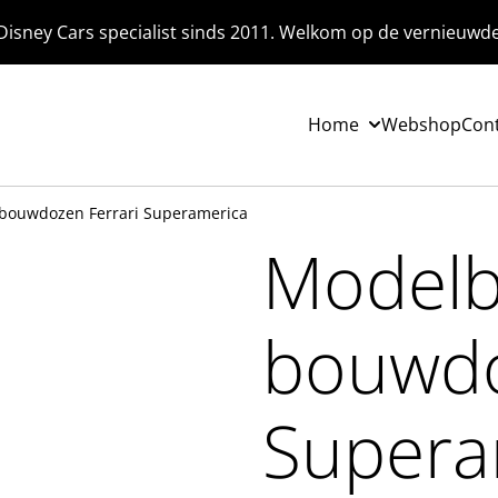
Disney Cars specialist sinds 2011. Welkom op de vernieuwd
Home
Webshop
Con
 bouwdozen Ferrari Superamerica
Modelb
bouwdo
Supera