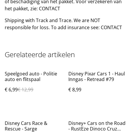
of beschadiging van het pakket. Voor verzekeren van
het pakket, zie: CONTACT
Shipping with Track and Trace. We are NOT
responsible for loss. To add insurance see: CONTACT
Gerelateerde artikelen
%
Speelgoed auto - Politie
Disney Pixar Cars 1 - Haul
auto en flitspaal
Inngas - Retread #79
€ 6,99
€ 12,99
€ 8,99
Disney Cars Race &
Disney+ Cars on the Road
Rescue - Sarge
- RustEze Dinoco Cruz