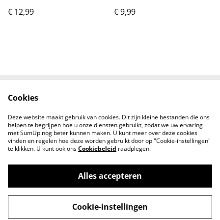
Ramirez aka Racing
€ 12,99
€ 9,99
Center Cruz Ramirez
Cookies
Neem contact met
Voorwaarden
ons op
Deze website maakt gebruik van cookies. Dit zijn kleine bestanden die ons
Privacybeleid
Cookiebeleid
helpen te begrijpen hoe u onze diensten gebruikt, zodat we uw ervaring
met SumUp nog beter kunnen maken. U kunt meer over deze cookies
vinden en regelen hoe deze worden gebruikt door op "Cookie-instellingen"
te klikken. U kunt ook ons
Cookiebeleid
raadplegen.
Alles accepteren
©
2026
Kids Pitstop
Cookie-instellingen
powered by