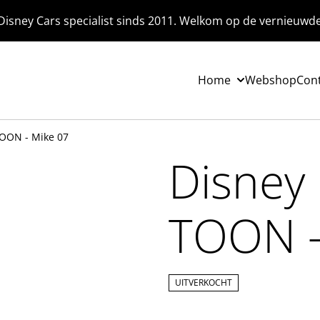
Disney Cars specialist sinds 2011. Welkom op de vernieuwd
Home
Webshop
Con
TOON - Mike 07
Disney 
TOON -
UITVERKOCHT