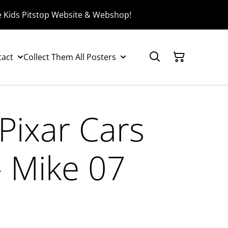
e Kids Pitstop Website & Webshop!
tact
Collect Them All Posters
Pixar Cars
 Mike 07